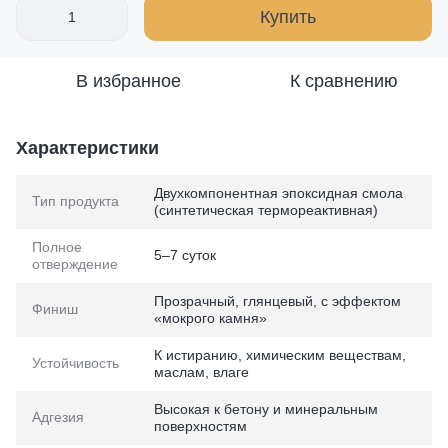
Купить
В избранное
К сравнению
Характеристики
Двухкомпонентная эпоксидная смола
Тип продукта
(синтетическая термореактивная)
Полное
5–7 суток
отверждение
Прозрачный, глянцевый, с эффектом
Финиш
«мокрого камня»
К истиранию, химическим веществам,
Устойчивость
маслам, влаге
Высокая к бетону и минеральным
Адгезия
поверхностям