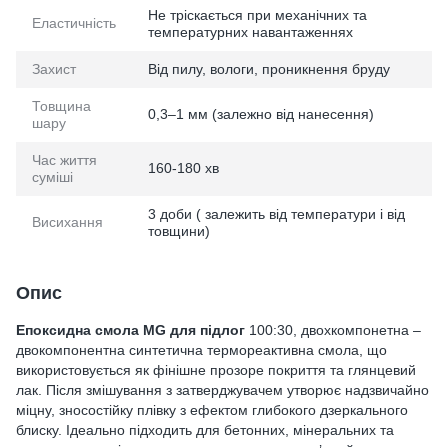
Не тріскається при механічних та
Еластичність
температурних навантаженнях
Захист
Від пилу, вологи, проникнення бруду
Товщина
0,3–1 мм (залежно від нанесення)
шару
Час життя
160-180 хв
суміші
3 доби ( залежить від температури і від
Висихання
товщини)
Опис
Епоксидна смола MG для підлог
100:30, двохкомпонетна –
двокомпонентна синтетична термореактивна смола, що
використовується як фінішне прозоре покриття та глянцевий
лак. Після змішування з затверджувачем утворює надзвичайно
міцну, зносостійку плівку з ефектом глибокого дзеркального
блиску. Ідеально підходить для бетонних, мінеральних та