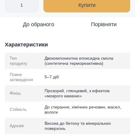
Купити
До обраного
Порівняти
Характеристики
Тип
Двокомпонентна епоксидна смола
продукту
(синтетична термореактивна)
Повне
5–7 діб
затвердіння
Прозорий, глянцевий, з ефектом
Фініш
«мокрого каменю»
До стирання, хімічних речовин, масел,
Стійкість
вологи
Висока до бетону та мінеральних
Адгезія
поверхонь