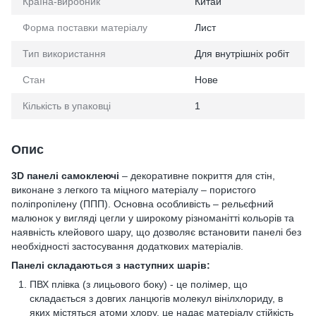
Країна-виробник
Китай
Форма поставки матеріалу
Лист
Тип використання
Для внутрішніх робіт
Стан
Нове
Кількість в упаковці
1
Опис
3D панелі самоклеючі
– декоративне покриття для стін,
виконане з легкого та міцного матеріалу – пористого
поліпропілену (ППП). Основна особливість – рельєфний
малюнок у вигляді цегли у широкому різноманітті кольорів та
наявність клейового шару, що дозволяє встановити панелі без
необхідності застосування додаткових матеріалів.
Панелі складаються з наступних шарів:
ПВХ плівка (з лицьового боку) - це полімер, що
складається з довгих ланцюгів молекул вінілхлориду, в
яких містяться атоми хлору, це надає матеріалу стійкість