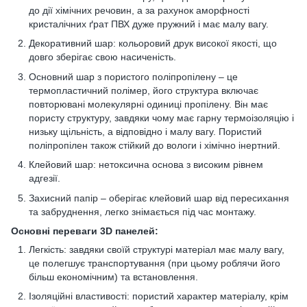
до дії хімічних речовин, а за рахунок аморфності
кристалічних ґрат ПВХ дуже пружний і має малу вагу.
Декоративний шар: кольоровий друк високої якості, що
довго зберігає свою насиченість.
Основний шар з пористого поліпропілену – це
термопластичний полімер, його структура включає
повторювані молекулярні одиниці пропілену. Він має
пористу структуру, завдяки чому має гарну термоізоляцію і
низьку щільність, а відповідно і малу вагу. Пористий
поліпропілен також стійкий до вологи і хімічно інертний.
Клейовий шар: нетоксична основа з високим рівнем
адгезії.
Захисний папір – оберігає клейовий шар від пересихання
та забруднення, легко знімається під час монтажу.
Основні переваги 3D панелей:
Легкість: завдяки своїй структурі матеріал має малу вагу,
це полегшує транспортування (при цьому роблячи його
більш економічним) та встановлення.
Ізоляційні властивості: пористий характер матеріалу, крім