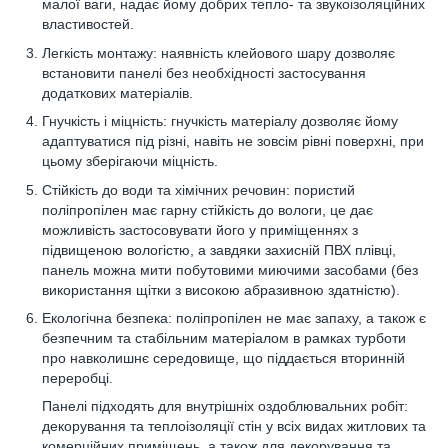
малої ваги, надає йому добрих тепло- та звукоізоляційних
властивостей.
Легкість монтажу: наявність клейового шару дозволяє
встановити панелі без необхідності застосування
додаткових матеріалів.
Гнучкість і міцність: гнучкість матеріалу дозволяє йому
адаптуватися під різні, навіть не зовсім рівні поверхні, при
цьому зберігаючи міцність.
Стійкість до води та хімічних речовин: пористий
поліпропілен має гарну стійкість до вологи, це дає
можливість застосовувати його у приміщеннях з
підвищеною вологістю, а завдяки захисній ПВХ плівці,
панель можна мити побутовими миючими засобами (без
використання щітки з високою абразивною здатністю).
Екологічна безпека: поліпропілен не має запаху, а також є
безпечним та стабільним матеріалом в рамках турботи
про навколишнє середовище, що піддається вторинній
переробці.
Панелі підходять для внутрішніх оздоблювальних робіт:
декорування та теплоізоляції стін у всіх видах житлових та
комерційних приміщень, а також для декорування та