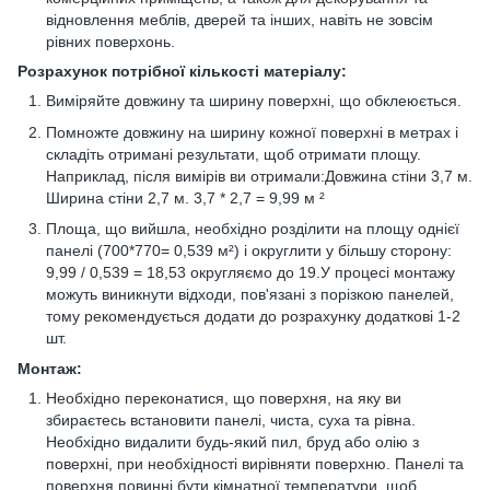
відновлення меблів, дверей та інших, навіть не зовсім
рівних поверхонь.
Розрахунок потрібної кількості матеріалу:
Виміряйте довжину та ширину поверхні, що обклеюється.
Помножте довжину на ширину кожної поверхні в метрах і
складіть отримані результати, щоб отримати площу.
Наприклад, після вимірів ви отримали:Довжина стіни 3,7 м.
Ширина стіни 2,7 м. 3,7 * 2,7 = 9,99 м ²
Площа, що вийшла, необхідно розділити на площу однієї
панелі (700*770= 0,539 м²) і округлити у більшу сторону:
9,99 / 0,539 = 18,53 округляємо до 19.У процесі монтажу
можуть виникнути відходи, пов'язані з порізкою панелей,
тому рекомендується додати до розрахунку додаткові 1-2
шт.
Монтаж:
Необхідно переконатися, що поверхня, на яку ви
збираєтесь встановити панелі, чиста, суха та рівна.
Необхідно видалити будь-який пил, бруд або олію з
поверхні, при необхідності вирівняти поверхню. Панелі та
поверхня повинні бути кімнатної температури, щоб