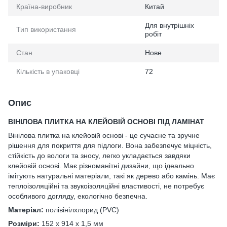
Країна-виробник
Китай
Для внутрішніх
Тип використання
робіт
Стан
Нове
Кількість в упаковці
72
Опис
ВІНІЛОВА ПЛИТКА НА КЛЕЙОВІЙ ОСНОВІ ПІД ЛАМІНАТ
Вінілова плитка на клейовій основі - це сучасне та зручне
рішення для покриття для підлоги. Вона забезпечує міцність,
стійкість до вологи та зносу, легко укладається завдяки
клейовій основі. Має різноманітні дизайни, що ідеально
імітують натуральні матеріали, такі як дерево або камінь. Має
теплоізоляційні та звукоізоляційні властивості, не потребує
особливого догляду, екологічно безпечна.
Матеріал:
полівінілхлорид (PVC)
Розміри:
152 х 914 х 1,5 мм