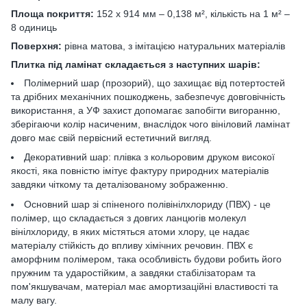
Площа покриття:
152 х 914 мм – 0,138 м², кількість на 1 м² –
8 одиниць
Поверхня:
рівна матова, з імітацією натуральних матеріалів
Плитка під ламінат складається з наступних шарів:
Полімерний шар (прозорий), що захищає від потертостей
та дрібних механічних пошкоджень, забезпечує довговічність
використання, а УФ захист допомагає запобігти вигоранню,
зберігаючи колір насиченим, внаслідок чого вініловий ламінат
довго має свій первісний естетичний вигляд.
Декоративний шар: плівка з кольоровим друком високої
якості, яка повністю імітує фактуру природних матеріалів
завдяки чіткому та деталізованому зображенню.
Основний шар зі спіненого полівінілхлориду (ПВХ) - це
полімер, що складається з довгих ланцюгів молекул
вінілхлориду, в яких містяться атоми хлору, це надає
матеріалу стійкість до впливу хімічних речовин. ПВХ є
аморфним полімером, така особливість будови робить його
пружним та ударостійким, а завдяки стабілізаторам та
пом'якшувачам, матеріал має амортизаційні властивості та
малу вагу.