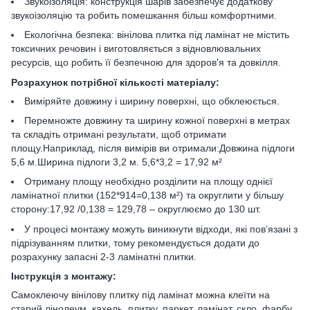
Звукоізоляція: конструкція шарів забезпечує додаткову
звукоізоляцію та робить помешкання більш комфортними.
Екологічна безпека: вінілова плитка під ламінат не містить
токсичних речовин і виготовляється з відновлювальних
ресурсів, що робить її безпечною для здоров'я та довкілля.
Розрахунок потрібної кількості матеріалу:
Виміряйте довжину і ширину поверхні, що обклеюється.
Перемножте довжину та ширину кожної поверхні в метрах
та складіть отримані результати, щоб отримати
площу.Наприклад, після вимірів ви отримали:Довжина підлоги
5,6 м.Ширина підлоги 3,2 м. 5,6*3,2 = 17,92 м²
Отриману площу необхідно розділити на площу однієї
ламінатної плитки (152*914=0,138 м²) та округлити у більшу
сторону:17,92 /0,138 = 129,78 – округлюємо до 130 шт.
У процесі монтажу можуть виникнути відходи, які пов’язані з
підрізуванням плитки, тому рекомендується додати до
розрахунку запасні 2-3 ламінатні плитки.
Інструкція з монтажу:
Самоклеючу вінілову плитку під ламінат можна клеїти на
старий лінолеум, кахель, плитку, паркет, ламінат, скло, фарбу,