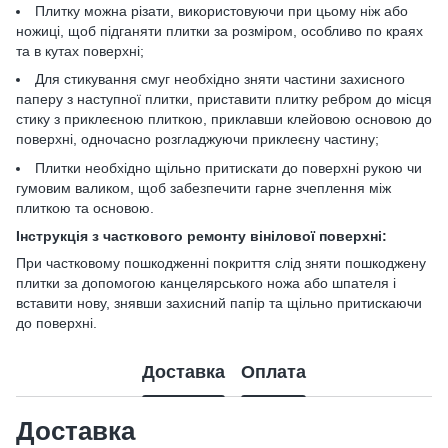
Плитку можна різати, використовуючи при цьому ніж або
ножиці, щоб підганяти плитки за розміром, особливо по краях
та в кутах поверхні;
Для стикування смуг необхідно зняти частини захисного
паперу з наступної плитки, приставити плитку ребром до місця
стику з приклеєною плиткою, приклавши клейовою основою до
поверхні, одночасно розгладжуючи приклеєну частину;
Плитки необхідно щільно притискати до поверхні рукою чи
гумовим валиком, щоб забезпечити гарне зчеплення між
плиткою та основою.
Інструкція з часткового ремонту вінілової поверхні:
При частковому пошкодженні покриття слід зняти пошкоджену
плитки за допомогою канцелярського ножа або шпателя і
вставити нову, знявши захисний папір та щільно притискаючи
до поверхні.
Доставка
Оплата
Доставка