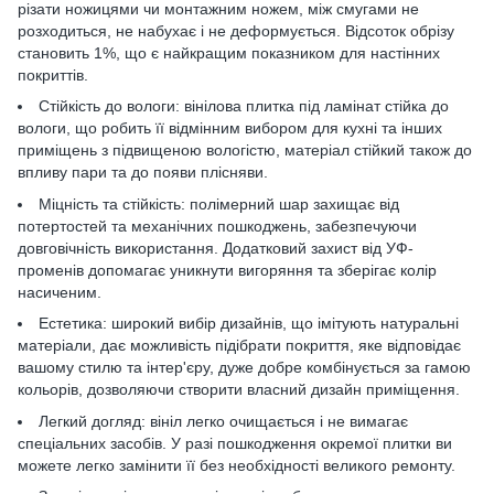
різати ножицями чи монтажним ножем, між смугами не
розходиться, не набухає і не деформується. Відсоток обрізу
становить 1%, що є найкращим показником для настінних
покриттів.
Стійкість до вологи: вінілова плитка під ламінат стійка до
вологи, що робить її відмінним вибором для кухні та інших
приміщень з підвищеною вологістю, матеріал стійкий також до
впливу пари та до появи плісняви.
Міцність та стійкість: полімерний шар захищає від
потертостей та механічних пошкоджень, забезпечуючи
довговічність використання. Додатковий захист від УФ-
променів допомагає уникнути вигоряння та зберігає колір
насиченим.
Естетика: широкий вибір дизайнів, що імітують натуральні
матеріали, дає можливість підібрати покриття, яке відповідає
вашому стилю та інтер'єру, дуже добре комбінується за гамою
кольорів, дозволяючи створити власний дизайн приміщення.
Легкий догляд: вініл легко очищається і не вимагає
спеціальних засобів. У разі пошкодження окремої плитки ви
можете легко замінити її без необхідності великого ремонту.