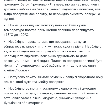
ґрунтовку, бетон (ґрунтований) з невеликими нерівностями і
дрібними вибоїнами без спеціальної підготовки поверхні, але
якщо поверхня має побілку, то необхідно очистити поверхню
від неї.
Приміщення під час монтажу повинно бути сухим,
температура повітря приміщення повинна перевищувати
+15˚С до +20ºС.
Необхідно переконатися, що поверхня, на яку ви
збираєтесь встановити плитку, чиста, суха та рівна. Необхідно
видалити будь-який пил, бруд або олію з поверхні, при
необхідності вирівняти поверхню ґрунтовкою та дати
висохнути не менше 4 годин. Плитка та поверхня повинні бути
кімнатної температури, щоб забезпечити гарне зчеплення
клейової основи.
Поступово почати знімати захисний папір зі зворотного боку
плитки, щоб відкрити клейку поверхню;
Необхідно розпочати установку з одного кута і акуратно
притиснути плитку до поверхні, стежачи за тим, щоб плитка
встановлювалася рівно і акуратно, уникаючи утворення
бульбашок або зморшок;