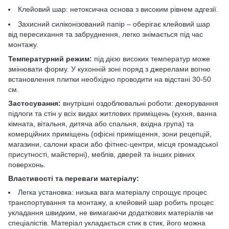
Клейовий шар: нетоксична основа з високим рівнем адгезії.
Захисний силіконізований папір – оберігає клейовий шар
від пересихання та забруднення, легко знімається під час
монтажу.
Температурний режим:
під дією високих температур може
змінювати форму. У кухонній зоні поряд з джерелами вогню
встановлення плитки необхідно проводити на відстані 30-50
см.
Застосування:
внутрішні оздоблювальні роботи: декорування
підлоги та стін у всіх видах житлових приміщень (кухня, ванна
кімната, вітальня, дитяча або спальня, вхідна група) та
комерційних приміщень (офісні приміщення, зони рецепцій,
магазини, салони краси або фітнес-центри, місця громадської
присутності, майстерні), меблів, дверей та інших рівних
поверхонь.
Властивості та переваги матеріалу:
Легка установка: низька вага матеріалу спрощує процес
транспортування та монтажу, а клейовий шар робить процес
укладання швидким, не вимагаючи додаткових матеріалів чи
спеціалістів. Матеріал укладається стик в стик, його можна