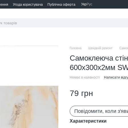
Укр
Рус
нення
Угода користувача
Публічна оферта
Головна
Швидкий ремонт
Самок
Самоклеюча стін
600х300х2мм SW
Немає в наявності
Написати відгу
79 грн
Повідомити, коли з'яв
Характеристики