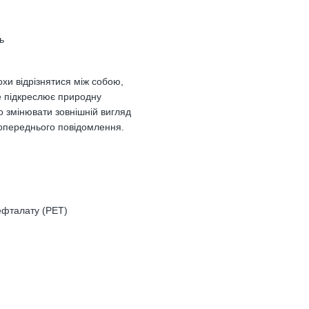
ь
хи відрізнятися між собою,
е підкреслює природну
о змінювати зовнішній вигляд
 попереднього повідомлення.
ефталату (PET)