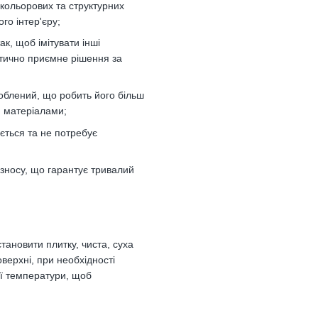
х кольорових та структурних
го інтер'єру;
ак, щоб імітувати інші
етично приємне рішення за
роблений, що робить його більш
и матеріалами;
ється та не потребує
о зносу, що гарантує тривалий
тановити плитку, чиста, суха
оверхні, при необхідності
ої температури, щоб