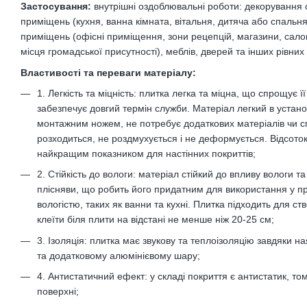
Застосування:
внутрішні оздоблювальні роботи: декорування с
приміщень (кухня, ванна кімната, вітальня, дитяча або спальня
приміщень (офісні приміщення, зони рецепцій, магазини, сало
місця громадської присутності), меблів, дверей та інших рівних
Властивості та переваги матеріалу:
1. Легкість та міцність: плитка легка та міцна, що спрощує її
забезпечує довгий термін служби. Матеріал легкий в устан
монтажним ножем, не потребує додаткових матеріалів чи сп
розходиться, не роздмухується і не деформується. Відсоток
найкращим показником для настінних покриттів;
2. Стійкість до вологи: матеріал стійкий до впливу вологи т
плісняви, що робить його придатним для використання у п
вологістю, таких як ванни та кухні. Плитка підходить для с
клеїти біля плити на відстані не менше ніж 20-25 см;
3. Ізоляція: плитка має звукову та теплоізоляцію завдяки н
та додатковому алюмінієвому шару;
4. Антистатичний ефект: у складі покриття є антистатик, то
поверхні;