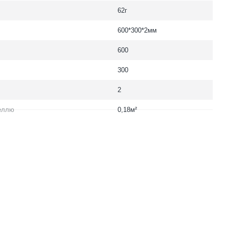
62г
600*300*2мм
600
300
2
еллю
0,18м²