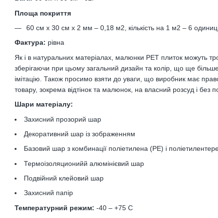
Площа покриття
60 см х 30 см х 2 мм – 0,18 м2, кількість на 1 м2 – 6 одиниц
Фактура:
рівна
Як і в натуральних матеріалах, малюнки РЕТ плиток можуть тро
зберігаючи при цьому загальний дизайн та колір, що ще більш
імітацію. Також просимо взяти до уваги, що виробник має прав
товару, зокрема відтінок та малюнок, на власний розсуд і без
Шари матеріалу:
Захисний прозорий шар
Декоративний шар із зображенням
Базовий шар з комбинації поліетилена (PE) і поліетилентер
Термоізоляционийй алюмінієвий шар
Подвійний клейовий шар
Захисний папір
Температурний режим:
-40 – +75 С