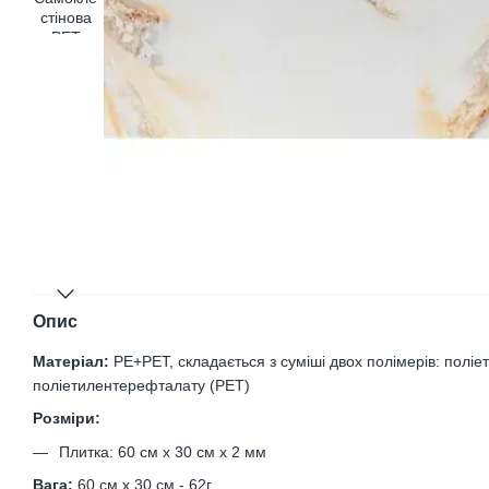
Опис
Матеріал:
PE+PET, складається з суміші двох полімерів: поліе
поліетилентерефталату (PET)
Розміри:
Плитка: 60 см х 30 см х 2 мм
Вага:
60 см х 30 см - 62г