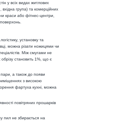
тін у всіх видах житлових
, вхідна група) та комерційних
ни краси або фітнес-центри,
 поверхонь.
 логістику, установку та
овці, можна різати ножицями чи
еціалістів. Між смугами не
 обрізу становить 1%, що є
а пари, а також до появи
риміщеннях з високою
творення фартуха кухні, можна
аявності повітряних прошарків
му пил не збирається на