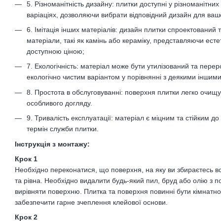
5. Різноманітність дизайну: плитки доступні у різноманітни
варіаціях, дозволяючи вибрати відповідний дизайн для вашо
6. Імітація інших матеріалів: дизайн плитки спроектований т
матеріали, такі як камінь або кераміку, представляючи ест
доступною ціною;
7. Екологічність: матеріал може бути утилізований та пере
екологічно чистим варіантом у порівнянні з деякими іншим
8. Простота в обслуговуванні: поверхня плитки легко очищу
особливого догляду.
9. Тривалість експлуатації: матеріал є міцним та стійким д
термін служби плитки.
Інструкція з монтажу:
Крок 1
Необхідно переконатися, що поверхня, на яку ви збираєтесь вс
та рівна. Необхідно видалити будь-який пил, бруд або олію з п
вирівняти поверхню. Плитка та поверхня повинні бути кімнатн
забезпечити гарне зчеплення клейової основи.
Крок 2