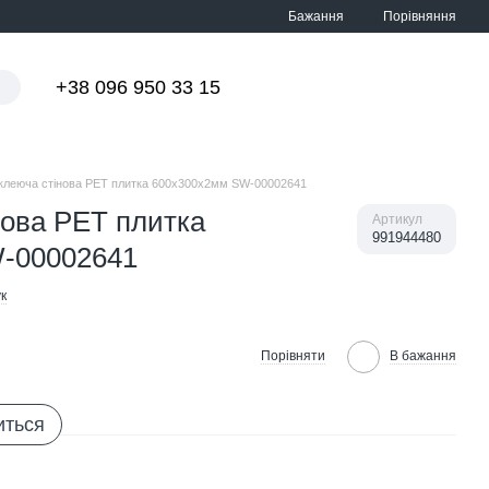
Порівняння
Бажання
+38 096 950 33 15
Мій кошик
леюча стінова PET плитка 600х300х2мм SW-00002641
ова PET плитка
Артикул
991944480
-00002641
к
Порівняти
В бажання
иться