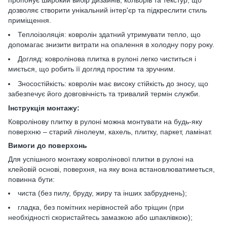
дозволяє створити унікальний інтер'єр та підкреслити стиль
приміщення.
Теплоізоляція: ковролін здатний утримувати тепло, що
допомагає знизити витрати на опалення в холодну пору року.
Догляд: ковролінова плитка в рулоні легко чиститься і
миється, що робить її догляд простим та зручним.
Зносостійкість: ковролін має високу стійкість до зносу, що
забезпечує його довговічність та тривалий термін служби.
Інструкція монтажу:
Ковролінову плитку в рулоні можна монтувати на будь-яку
поверхню – старий лінолеум, кахель, плитку, паркет, ламінат.
Вимоги до поверхонь
Для успішного монтажу ковролінової плитки в рулоні на
клейовій основі, поверхня, на яку вона встановлюватиметься,
повинна бути:
чиста (без пилу, бруду, жиру та інших забруднень);
гладка, без помітних нерівностей або тріщин (при
необхідності скористайтесь замазкою або шпаклівкою);