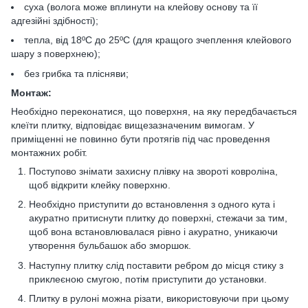
суха (волога може вплинути на клейову основу та її
адгезійні здібності);
тепла, від 18ºС до 25ºС (для кращого зчеплення клейового
шару з поверхнею);
без грибка та плісняви;
Монтаж:
Необхідно переконатися, що поверхня, на яку передбачається
клеїти плитку, відповідає вищезазначеним вимогам. У
приміщенні не повинно бути протягів під час проведення
монтажних робіт.
Поступово знімати захисну плівку на звороті ковроліна,
щоб відкрити клейку поверхню.
Необхідно приступити до встановлення з одного кута і
акуратно притиснути плитку до поверхні, стежачи за тим,
щоб вона встановлювалася рівно і акуратно, уникаючи
утворення бульбашок або зморшок.
Наступну плитку слід поставити ребром до місця стику з
приклеєною смугою, потім приступити до установки.
Плитку в рулоні можна різати, використовуючи при цьому