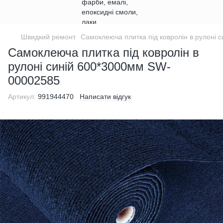
Швидкий ремонт
Самоклеюча плитка під ковролін в рулоні
Самоклеюча плитка під ковролін в
рулоні синій 600*3000мм SW-
00002585
Артикул:
991944470
Написати відгук