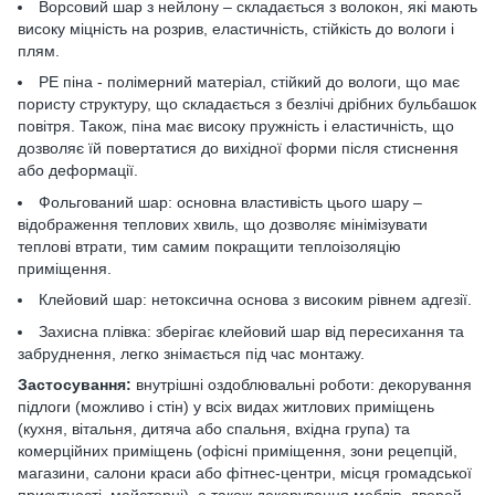
Ворсовий шар з нейлону – складається з волокон, які мають
високу міцність на розрив, еластичність, стійкість до вологи і
плям.
РЕ піна - полімерний матеріал, стійкий до вологи, що має
пористу структуру, що складається з безлічі дрібних бульбашок
повітря. Також, піна має високу пружність і еластичність, що
дозволяє їй повертатися до вихідної форми після стиснення
або деформації.
Фольгований шар: основна властивість цього шару –
відображення теплових хвиль, що дозволяє мінімізувати
теплові втрати, тим самим покращити теплоізоляцію
приміщення.
Клейовий шар: нетоксична основа з високим рівнем адгезії.
Захисна плівка: зберігає клейовий шар від пересихання та
забруднення, легко знімається під час монтажу.
Застосування:
внутрішні оздоблювальні роботи: декорування
підлоги (можливо і стін) у всіх видах житлових приміщень
(кухня, вітальня, дитяча або спальня, вхідна група) та
комерційних приміщень (офісні приміщення, зони рецепцій,
магазини, салони краси або фітнес-центри, місця громадської
присутності, майстерні), а також декорування меблів, дверей