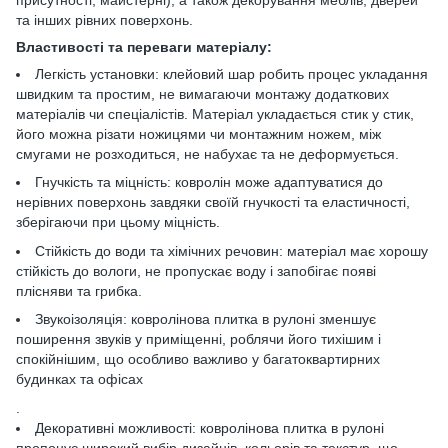
та інших рівних поверхонь.
Властивості та переваги матеріалу:
Легкість установки: клейовий шар робить процес укладання
швидким та простим, не вимагаючи монтажу додаткових
матеріалів чи спеціалістів. Матеріал укладається стик у стик,
його можна різати ножицями чи монтажним ножем, між
смугами не розходиться, не набухає та не деформується.
Гнучкість та міцність: ковролін може адаптуватися до
нерівних поверхонь завдяки своїй гнучкості та еластичності,
зберігаючи при цьому міцність.
Стійкість до води та хімічних речовин: матеріал має хорошу
стійкість до вологи, не пропускає воду і запобігає появі
плісняви та грибка.
Звукоізоляція: ковролінова плитка в рулоні зменшує
поширення звуків у приміщенні, роблячи його тихішим і
спокійнішим, що особливо важливо у багатоквартирних
будинках та офісах
.
Декоративні можливості: ковролінова плитка в рулоні
пропонує широкий вибір дизайнів, кольорів та текстур, що