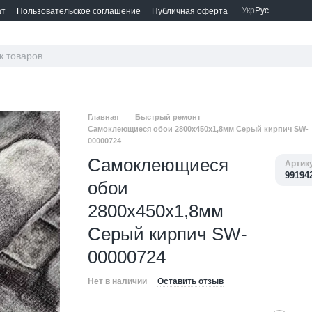
Укр
Рус
ат
Пользовательское соглашение
Публичная оферта
Главная
Быстрый ремонт
Самоклеющиеся обои 2800х450х1,8мм Серый кирпич SW-
00000724
Самоклеющиеся
Артик
99194
обои
2800х450х1,8мм
Серый кирпич SW-
00000724
Нет в наличии
Оставить отзыв