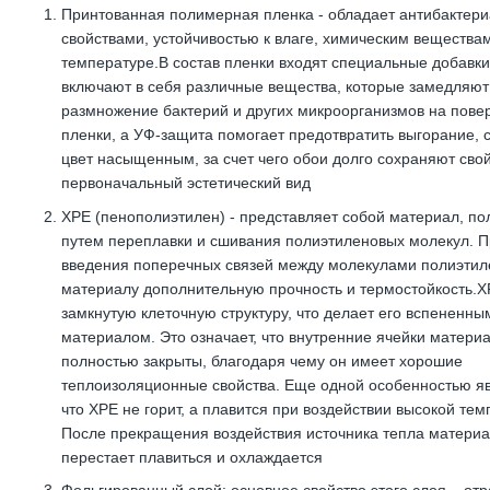
Принтованная полимерная пленка - обладает антибактер
свойствами, устойчивостью к влаге, химическим вещества
температуре.В состав пленки входят специальные добавки
включают в себя различные вещества, которые замедляют
размножение бактерий и других микроорганизмов на пове
пленки, а УФ-защита помогает предотвратить выгорание, 
цвет насыщенным, за счет чего обои долго сохраняют сво
первоначальный эстетический вид
XPE (пенополиэтилен) - представляет собой материал, п
путем переплавки и сшивания полиэтиленовых молекул. 
введения поперечных связей между молекулами полиэтил
материалу дополнительную прочность и термостойкость.X
замкнутую клеточную структуру, что делает его вспененны
материалом. Это означает, что внутренние ячейки матери
полностью закрыты, благодаря чему он имеет хорошие
теплоизоляционные свойства. Еще одной особенностью яв
что ХРЕ не горит, а плавится при воздействии высокой тем
После прекращения воздействия источника тепла матери
перестает плавиться и охлаждается