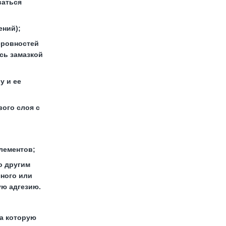
ваться
ений);
еровностей
сь замазкой
у и ее
вого слоя с
лементов;
о другим
чного или
ую адгезию.
на которую