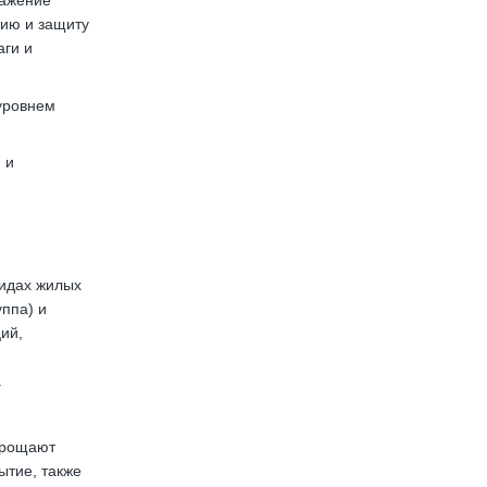
ражение
цию и защиту
аги и
 уровнем
 и
видах жилых
уппа) и
ий,
.
прощают
ытие, также