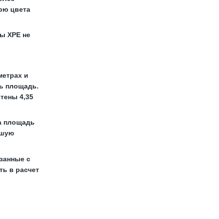
рю цвета
ы ХРЕ не
метрах и
ь площадь.
тены 4,35
а площадь
ьшую
занные с
ть в расчет