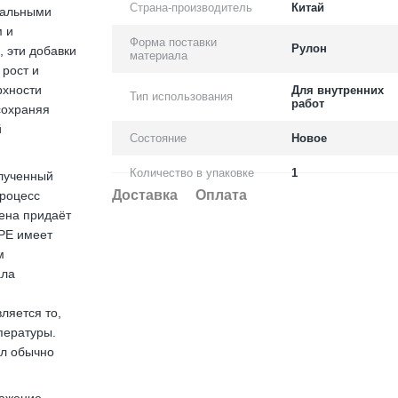
Страна-производитель
Китай
иальными
м и
Форма поставки
Рулон
, эти добавки
материала
 рост и
рхности
Для внутренних
Тип использования
работ
сохраняя
й
Состояние
Новое
Количество в упаковке
1
олученный
Доставка
Оплата
Процесс
ена придаёт
PE имеет
м
ала
ляется то,
пературы.
ал обычно