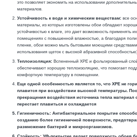
это позволяет экономить на использовании дополнительн
материалов.
Устойчивость к воде и химическим веществам:
все ос
материалы, из которых изготовлены обои обладают хорош
устойчивостью к влаге, это дает возможность применять их
помещениях с повышенной влажностью, а благодаря пол
пленке, обои можно мыть бытовыми моющими средствами
использования щеток с высокой абразивной способностью)
Теплоизоляция:
Вспененный ХРЕ и фольгированный сло
обеспечивают хорошую теплоизоляцию, что помогает под
комфортную температуру в помещении.
Еще одной особенностью является то, что ХРЕ не гори
плавится при воздействии высокой температуры. По
прекращения воздействия источника тепла материал
перестает плавиться и охлаждается
Гигиеничность:
Антибактериальное покрытие способс
созданию более гигиеничной поверхности, предотвр
размножение бактерий и микроорганизмов.
Стойкость:
УФ-покрытие делает поверхность обоев б