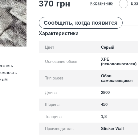
370 грн
К сравнению
В ж
Сообщить, когда появится
Характеристики
Цвет
Серый
XPE
Основание обоев
(пенополиэтилен)
егкость
можность
Обои
Тип обоев
ьным
самоклеящиеся
Длина
2800
Ширина
450
Толщина
1,8
Производитель
Sticker Wall