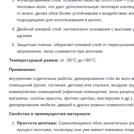
Фольгированный слой: основное свойство этого слоя – от
тепловых волн, что дает дополнительную тепловую изоля
от влаги, делая обои более устойчивыми к воздействию вл
подходящими для использования в кухнях.
Двойной клеевой слой: нетоксичное основание с высоким
адгезии.
Защитная пленка: оберегает клеевой слой от пересыхания
загрязнения, легко снимается при монтаже.
Температурный режим:
от -30°C до +80°C.
Применение:
внутренние отделочные работы: декорирование стен во всех 
помещений (кухня, гостиная, детская или спальня, входная гр
коммерческих помещений (офисные помещения, зоны рецепц
магазины, салоны красоты, фитнес-центры, мастерские и др.),
декорирование мебели, дверей и других ровных поверхностей
Свойства и преимущества материала:
Простота монтажа:
Самоклеящиеся обои значительно у
процесс монтажа, поскольку они уже имеют клееевое покр