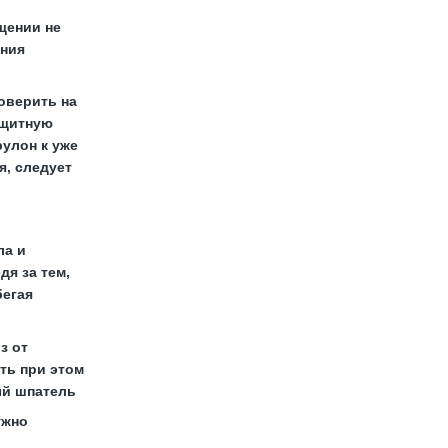
щении не
ения
оверить на
ащитную
рулон к уже
я, следует
ла и
дя за тем,
бегая
з от
ть при этом
ый шпатель
ужно