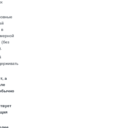
ых
новные
ей
 в
имерной
 (без
.
й
держивать
т, а
сле
 обычно
твует
ащая
олее