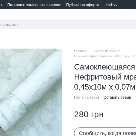
Укр
Рус
ат
Пользовательское соглашение
Публичная оферта
Главная
Быстрый ремонт
Самоклеющаяся пленка 0,45х10м х 0,
Самоклеющаяся 
Нефритовый мра
0,45х10м х 0,07
Нет в наличии
Оставить отзыв
280 грн
Сообщить, когда появ