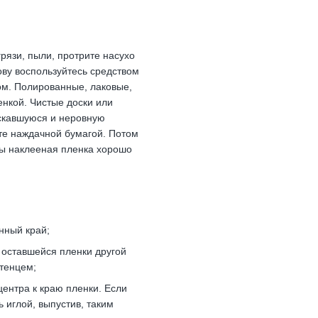
рязи, пыли, протрите насухо
ову воспользуйтесь средством
ом. Полированные, лаковые,
нкой. Чистые доски или
скавшуюся и неровную
те наждачной бумагой. Потом
бы наклееная пленка хорошо
нный край;
 оставшейся пленки другой
отенцем;
ентра к краю пленки. Если
ь иглой, выпустив, таким