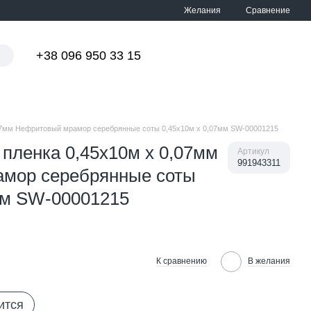
Сравнение
Желания
+38 096 950 33 15
Мой заказ
07мм Нефритовый мрамор серебрянные соты 0,45х10м х 0,07мм SW-00001215
пленка 0,45х10м х 0,07мм
Артикул
991943311
мор серебрянные соты
мм SW-00001215
К сравнению
В желания
ится