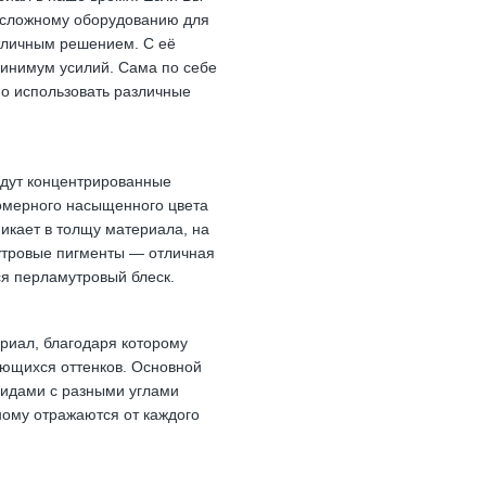
к сложному оборудованию для
отличным решением. С её
минимум усилий. Сама по себе
но использовать различные
йдут концентрированные
омерного насыщенного цвета
икает в толщу материала, на
мутровые пигменты — отличная
я перламутровый блеск.
риал, благодаря которому
ющихся оттенков. Основной
сидами с разными углами
ному отражаются от каждого