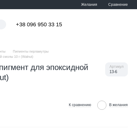
Сравнение
Желания
+38 096 950 33 15
Мой заказ
енты
Пигменты перламутры
 смолы 10 г (Walnut)
пигмент для эпоксидной
Артикул
13-6
ut)
К сравнению
В желания