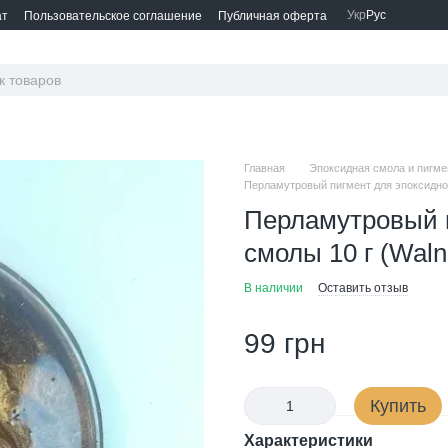
Укр
Рус
ат
Пользовательское соглашение
Публичная оферта
Главная
Эпоксидная смола и пигм
Перламутровый пигмент для эпоксидной
Перламутровый 
смолы 10 г (Waln
В наличии
Оставить отзыв
99 грн
Купить
Характеристики