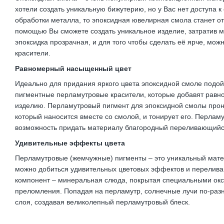
хотели создать уникальную бижутерию, но у Вас нет доступа 
обработки металла, то эпоксидная ювелирная смола станет 
помощью Вы сможете создать уникальное изделие, затратив 
эпоксидка прозрачная, и для того чтобы сделать её ярче, мож
красители.
Равномерный насыщенный цвет
Идеально для придания яркого цвета эпоксидной смоле подо
пигментные перламутровые красители, которые добавят равн
изделию. Перламутровый пигмент для эпоксидной смолы прон
который наносится вместе со смолой, и тонирует его. Перла
возможность придать материалу благородный переливающийс
Удивительные эффекты цвета
Перламутровые (жемчужные) пигменты – это уникальный мате
можно добиться удивительных цветовых эффектов и перелива
компонент – минеральная слюда, покрытая специальными ок
преломления. Попадая на перламутр, солнечные лучи по-раз
слоя, создавая великолепный перламутровый блеск.