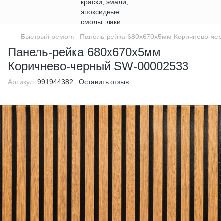
Быстрый ремонт
Панель-рейка 680х670х5мм Коричнево-че
Панель-рейка 680х670х5мм
Коричнево-черный SW-00002533
Артикул:
991944382
Оставить отзыв