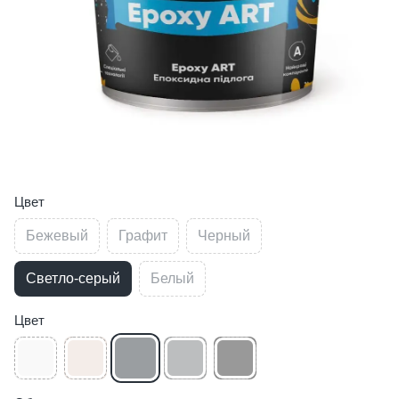
Цвет
Бежевый
Графит
Черный
Светло-серый
Белый
Цвет