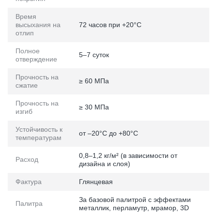
Время
высыхания на
72 часов при +20°C
отлип
Полное
5–7 суток
отверждение
Прочность на
≥ 60 МПа
сжатие
Прочность на
≥ 30 МПа
изгиб
Устойчивость к
от –20°C до +80°C
температурам
0,8–1,2 кг/м² (в зависимости от
Расход
дизайна и слоя)
Фактура
Глянцевая
За базовой палитрой с эффектами
Палитра
металлик, перламутр, мрамор, 3D