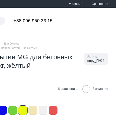
Сравнение
Желания
+38 096 950 33 15
Мой заказ
Для бетона
поверхностей, 1 кг, жёлтый
рытие MG для бетонных
Артикул
copy_ПЖ-1
кг, жёлтый
К сравнению
В желания