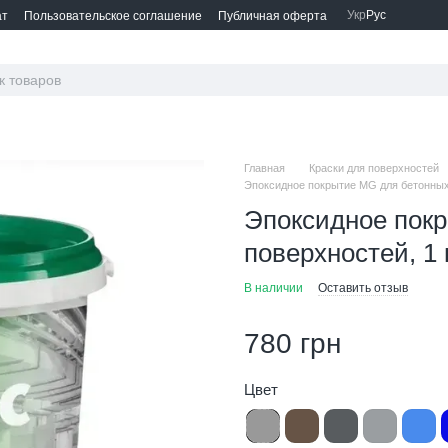
Укр
Рус
ат
Пользовательское соглашение
Публичная оферта
Главная
Краски для поверхностей
Эпоксидное покрытие MG для бетонных 
Эпоксидное пок
поверхностей, 1 
В наличии
Оставить отзыв
780 грн
Цвет