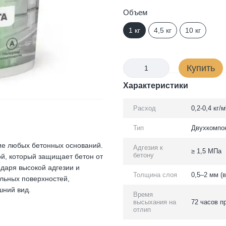
Объем
1 кг
4,5 кг
10 кг
Купить
Характеристики
Расход
0,2-0,4 кг/
Тип
Двухкомпон
ие любых бетонных оснований.
Адгезия к
≥ 1,5 МПа
бетону
й, который защищает бетон от
одаря высокой адгезии и
Толщина слоя
0,5–2 мм (
альных поверхностей,
шний вид.
Время
высыхания на
72 часов п
отлип