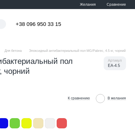
Сравнение
Желания
+38 096 950 33 15
Мой заказ
Для бетона
Эпоксидный антибактериальный пол MG/Pabrec, 4.5 кг, чорний
ибактериальный пол
Артикул
ЕА-4.5
г, чорний
К сравнению
В желания