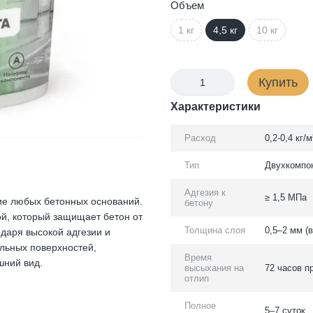
Объем
1 кг
4,5 кг
10 кг
Купить
Характеристики
Расход
0,2-0,4 кг/
Тип
Двухкомпон
Адгезия к
≥ 1,5 МПа
ие любых бетонных оснований.
бетону
й, который защищает бетон от
Толщина слоя
0,5–2 мм (
одаря высокой адгезии и
альных поверхностей,
Время
шний вид.
высыхания на
72 часов п
отлип
Полное
5–7 суток