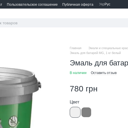
Укр
Рус
ат
Пользовательское соглашение
Публичная оферта
Главная
Эмали и специальные кра
Эмаль для батарей MG, 1 кг белый
Эмаль для батар
В наличии
Оставить отзыв
780 грн
Цвет