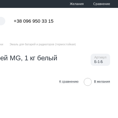
Сравнение
Желания
+38 096 950 33 15
Мой заказ
ски
Эмаль для батарей и радиаторов (термостойкая)
ей MG, 1 кг белый
Артикул
Б-1-Б
К сравнению
В желания