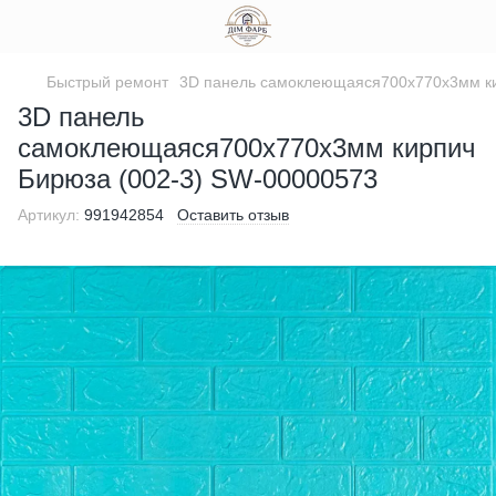
Быстрый ремонт
3D панель самоклеющаяся700х770х3мм ки
3D панель
самоклеющаяся700х770х3мм кирпич
Бирюза (002-3) SW-00000573
Артикул:
991942854
Оставить отзыв