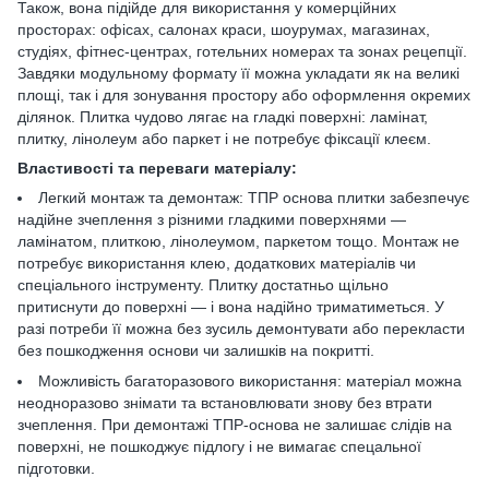
Також, вона підійде для використання у комерційних
просторах: офісах, салонах краси, шоурумах, магазинах,
студіях, фітнес-центрах, готельних номерах та зонах рецепції.
Завдяки модульному формату її можна укладати як на великі
площі, так і для зонування простору або оформлення окремих
ділянок. Плитка чудово лягає на гладкі поверхні: ламінат,
плитку, лінолеум або паркет і не потребує фіксації клеєм.
Властивості та переваги матеріалу:
Легкий монтаж та демонтаж: ТПР основа плитки забезпечує
надійне зчеплення з різними гладкими поверхнями —
ламінатом, плиткою, лінолеумом, паркетом тощо. Монтаж не
потребує використання клею, додаткових матеріалів чи
спеціального інструменту. Плитку достатньо щільно
притиснути до поверхні — і вона надійно триматиметься. У
разі потреби її можна без зусиль демонтувати або перекласти
без пошкодження основи чи залишків на покритті.
Можливість багаторазового використання: матеріал можна
неодноразово знімати та встановлювати знову без втрати
зчеплення. При демонтажі ТПР-основа не залишає слідів на
поверхні, не пошкоджує підлогу і не вимагає спецальної
підготовки.