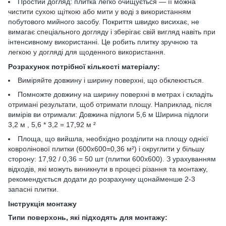
Простий догляд: плитка легко очищується — її можна
чистити сухою щіткою або мити у воді з використанням
побутового мийного засобу. Покриття швидко висихає, не
вимагає спеціального догляду і зберігає свій вигляд навіть при
інтенсивному використанні. Це робить плитку зручною та
легкою у догляді для щоденного використання.
Розрахунок потрібної кількості матеріалу:
Виміряйте довжину і ширину поверхні, що обклеюється.
Помножте довжину на ширину поверхні в метрах і складіть
отримані результати, щоб отримати площу. Наприклад, після
вимірів ви отримали: Довжина підлоги 5,6 м Ширина підлоги
3,2 м , 5,6 * 3,2 = 17,92 м ²
Площа, що вийшла, необхідно розділити на площу однієї
ковролінової плитки (600х600=0,36 м²) і округлити у більшу
сторону: 17,92 / 0,36 = 50 шт (плитки 600х600). З урахуванням
відходів, які можуть виникнути в процесі різання та монтажу,
рекомендується додати до розрахунку щонайменше 2-3
запасні плитки.
Інструкція монтажу
Типи поверхонь, які підходять для монтажу: