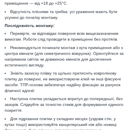
приміщення — від +18 до +25°C.
Відсутність плісняви та грибка: усі ураження мають бути
усунені до початку монтажу.
Послідовність монтажу:
Перевірте, чи відповідає поверхня всім вищезазначеним
вимогам. Роботи слід проводити в приміщенні без протягів.
Рекомендується починати монтаж з кута приміщення або з
центра кімнати (для симетричного візерунка). Орієнтуйтеся за
напрямком світла чи довжиною кімнати для досягнення
естетичного вигляду.
Зніміть захисну плівку та щільно притисніть ковролінову
плитку до поверхні, не використовуючи клей чи інші фіксуючі
засоби. ТПР-основа забезпечує надійну фіксацію за рахунок
фізичної адгезії.
Наступна плитка укладається впритул до попередньої, без
зазорів. Слідкуйте за точністю стиків для формування єдиного
покриття.
Для підрізання плитки у складних місцях (уздовж стін, у
кутах тощо) використовуйте канцелярський ніж або ножиці.