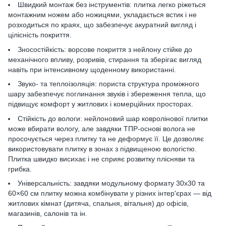
Швидкий монтаж без інструментів: плитка легко ріжеться
монтажним ножем або ножицями, укладається встик і не
розходиться по краях, що забезпечує акуратний вигляд і
цілісність покриття.
Зносостійкість: ворсове покриття з нейлону стійке до
механічного впливу, розривів, стирання та зберігає вигляд
навіть при інтенсивному щоденному використанні.
Звуко- та теплоізоляція: пориста структура проміжного
шару забезпечує поглинання звуків і збереження тепла, що
підвищує комфорт у житлових і комерційних просторах.
Стійкість до вологи: нейлоновий шар ковролінової плитки
може вбирати вологу, але завдяки ТПР-основі волога не
просочується через плитку та не деформує її. Це дозволяє
використовувати плитку в зонах з підвищеною вологістю.
Плитка швидко висихає і не сприяє розвитку плісняви та
грибка.
Універсальність: завдяки модульному формату 30х30 та
60×60 см плитку можна комбінувати у різних інтер'єрах — від
житлових кімнат (дитяча, спальня, вітальня) до офісів,
магазинів, салонів та ін.