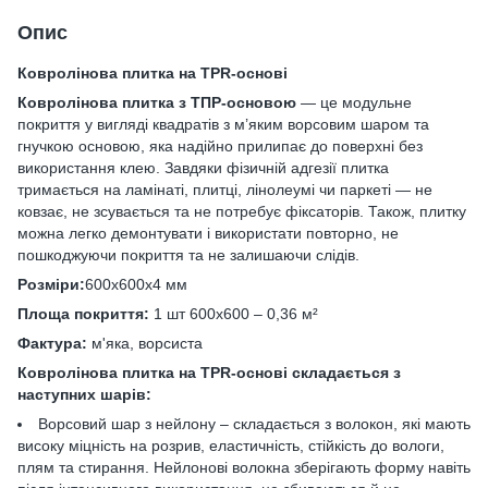
Опис
Ковролінова плитка на TPR-основі
Ковролінова плитка з ТПР-основою
— це модульне
покриття у вигляді квадратів з м’яким ворсовим шаром та
гнучкою основою, яка надійно прилипає до поверхні без
використання клею. Завдяки фізичній адгезії плитка
тримається на ламінаті, плитці, лінолеумі чи паркеті — не
ковзає, не зсувається та не потребує фіксаторів. Також, плитку
можна легко демонтувати і використати повторно, не
пошкоджуючи покриття та не залишаючи слідів.
Розміри:
600х600х4 мм
Площа покриття:
1 шт 600х600 – 0,36 м²
Фактура:
м'яка, ворсиста
Ковролінова плитка на TPR-основі складається з
наступних шарів:
Ворсовий шар з нейлону – складається з волокон, які мають
високу міцність на розрив, еластичність, стійкість до вологи,
плям та стирання. Нейлонові волокна зберігають форму навіть