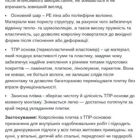
після інтенсивного використання, не збиваються й не
втрачають зовнішній вигляд.
Основний шар – РЕ піна або поліефірне волокно.
Матеріали має пористу структуру, за рахунок чого забезпечує
відмінну тепло- та шумоізоляцію, а також високу пружність та
еластичність, що дозволяє ковроліну повертатися до вихідної
форми після стиснення або деформації.
ТПР основа (термопластичний еластомер) – це матеріал,
який поєднує властивості гуми та пластику, завдяки чому
забезпечує надійне зчеплення з різними типами підлогових
покриттів — ламінатом, плиткою, лінолеумом, паркетом. Вона
не ковзає, не боїться вологи, не залишає слідів після
демонтажу та дозволяє багаторазово переміщувати плитку без
втрати функціональності.
Захисна плівка - зберігає чистоту й цілісність ТПР-основи до
моменту монтажу. Знімається легко — достатньо потягнути за
край перед укладанням плитки.
Застосування:
Ковролінова плитка з ТПР-основою
призначена для внутрішніх оздоблювальних робіт і підходить
для декорування підлоги у всіх типах житлових приміщень: на
кухні, у вітальні, дитячій або спальні, передпокої чи гардеробі.