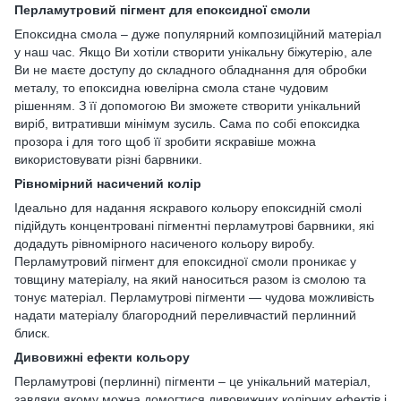
Перламутровий пігмент для епоксидної смоли
Епоксидна смола – дуже популярний композиційний матеріал
у наш час. Якщо Ви хотіли створити унікальну біжутерію, але
Ви не маєте доступу до складного обладнання для обробки
металу, то епоксидна ювелірна смола стане чудовим
рішенням. З її допомогою Ви зможете створити унікальний
виріб, витративши мінімум зусиль. Сама по собі епоксидка
прозора і для того щоб її зробити яскравіше можна
використовувати різні барвники.
Рівномірний насичений колір
Ідеально для надання яскравого кольору епоксидній смолі
підійдуть концентровані пігментні перламутрові барвники, які
додадуть рівномірного насиченого кольору виробу.
Перламутровий пігмент для епоксидної смоли проникає у
товщину матеріалу, на який наноситься разом із смолою та
тонує матеріал. Перламутрові пігменти — чудова можливість
надати матеріалу благородний переливчастий перлинний
блиск.
Дивовижні ефекти кольору
Перламутрові (перлинні) пігменти – це унікальний матеріал,
завдяки якому можна домогтися дивовижних колірних ефектів і