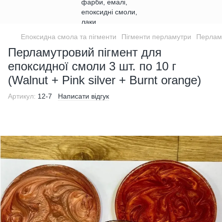
Епоксидна смола та пігменти
Пігменти перламутри
Перламу
Перламутровий пігмент для
епоксидної смоли 3 шт. по 10 г
(Walnut + Pink silver + Burnt orange)
Артикул:
12-7
Написати відгук