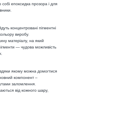
 собі епоксидка прозора і для
вники.
йдуть концентровані пігментні
кольору виробу.
ину матеріалу, на який
пігменти — чудова можливість
к.
завдяки якому можна домогтися
сновний компонент –
кутами заломлення.
аються від кожного шару,