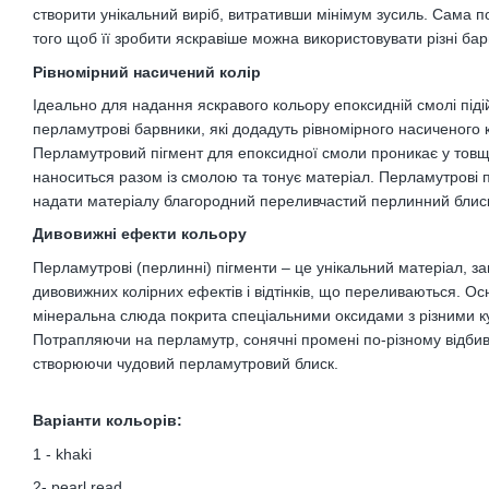
створити унікальний виріб, витративши мінімум зусиль. Сама по
того щоб її зробити яскравіше можна використовувати різні бар
Рівномірний насичений колір
Ідеально для надання яскравого кольору епоксидній смолі піді
перламутрові барвники, які додадуть рівномірного насиченого 
Перламутровий пігмент для епоксидної смоли проникає у товщ
наноситься разом із смолою та тонує матеріал. Перламутрові 
надати матеріалу благородний переливчастий перлинний блис
Дивовижні ефекти кольору
Перламутрові (перлинні) пігменти – це унікальний матеріал, 
дивовижних колірних ефектів і відтінків, що переливаються. О
мінеральна слюда покрита спеціальними оксидами з різними 
Потрапляючи на перламутр, сонячні промені по-різному відбив
створюючи чудовий перламутровий блиск.
Варіанти кольорів:
1 - khaki
2- pearl read