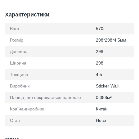
Характеристики
Вага
570г
Розмір
298*298*4,5мм
Довжина
298
Ширина
298
Товщина
4,5
Виробник
Sticker Wall
Площа, що покривається панеллю
0,088м²
Країна-виробник
Китай
Стан
Нове