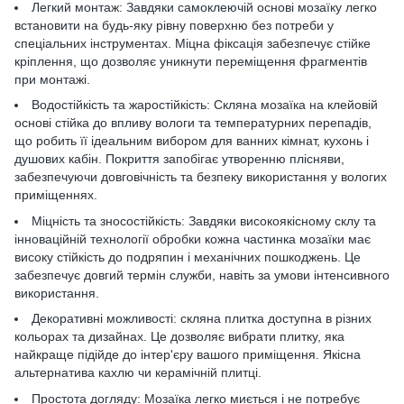
Легкий монтаж: Завдяки самоклеючій основі мозаїку легко
встановити на будь-яку рівну поверхню без потреби у
спеціальних інструментах. Міцна фіксація забезпечує стійке
кріплення, що дозволяє уникнути переміщення фрагментів
при монтажі.
Водостійкість та жаростійкість: Скляна мозаїка на клейовій
основі стійка до впливу вологи та температурних перепадів,
що робить її ідеальним вибором для ванних кімнат, кухонь і
душових кабін. Покриття запобігає утворенню плісняви,
забезпечуючи довговічність та безпеку використання у вологих
приміщеннях.
Міцність та зносостійкість: Завдяки високоякісному склу та
інноваційній технології обробки кожна частинка мозаїки має
високу стійкість до подряпин і механічних пошкоджень. Це
забезпечує довгий термін служби, навіть за умови інтенсивного
використання.
Декоративні можливості: скляна плитка доступна в різних
кольорах та дизайнах. Це дозволяє вибрати плитку, яка
найкраще підійде до інтер'єру вашого приміщення. Якісна
альтернатива кахлю чи керамічній плитці.
Простота догляду: Мозаїка легко миється і не потребує