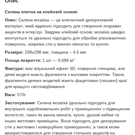
Опис
Скляна плитка на клейовій основі
Опис:
Скляна мозаїка — це елегантний декоративний
матеріал, який відмінно підходить для створення яскравих
акцентів в інтер’єрі. Завдяки клейовій основі, мозаїка швидко
монтується та ідеально підходить для обробки різноманітних
поверхонь, зокрема стін у ванних кімнатах та кухнях.
Розміри:
298х298 мм, товщина – 4,5 мм
Площа покриття:
1 шт — 0,088 м²
Фактура:
має візуальний ефект 3D, поверхня глянцева, але
деякі моделі мають фрагменти з матовим покриттям. Також,
фрагменти деяких моделей мають фацетовані (скошені) краї
для кращого світловідбивання.
Вага:
570г
Застосування:
Скляна мозаїка ідеально підходить для
внутрішніх оздоблювальних робіт у приміщеннях з підвищеною
вологістю, таких як ванна кімната, кухня, душові кабіни та
інших житлових приміщень. Вона підходить для декорування
стін у житлових і комерційних приміщеннях, а також може
використовуватися для створення стильних акцентів на