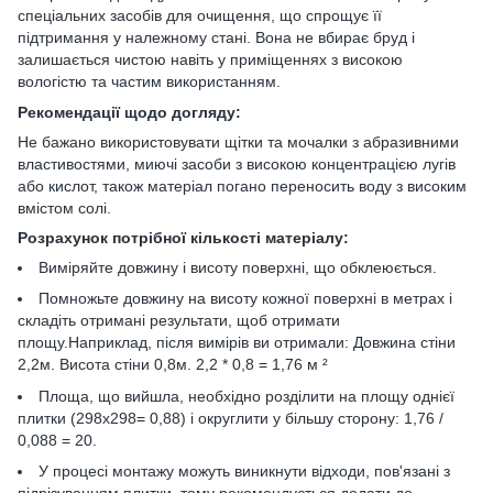
спеціальних засобів для очищення, що спрощує її
підтримання у належному стані. Вона не вбирає бруд і
залишається чистою навіть у приміщеннях з високою
вологістю та частим використанням.
Рекомендації щодо догляду:
Не бажано використовувати щітки та мочалки з абразивними
властивостями, миючі засоби з високою концентрацією лугів
або кислот, також матеріал погано переносить воду з високим
вмістом солі.
Розрахунок потрібної кількості матеріалу:
Виміряйте довжину і висоту поверхні, що обклеюється.
Помножьте довжину на висоту кожної поверхні в метрах і
складіть отримані результати, щоб отримати
площу.Наприклад, після вимірів ви отримали: Довжина стіни
2,2м. Висота стіни 0,8м. 2,2 * 0,8 = 1,76 м ²
Площа, що вийшла, необхідно розділити на площу однієї
плитки (298х298= 0,88) і округлити у більшу сторону: 1,76 /
0,088 = 20.
У процесі монтажу можуть виникнути відходи, пов'язані з