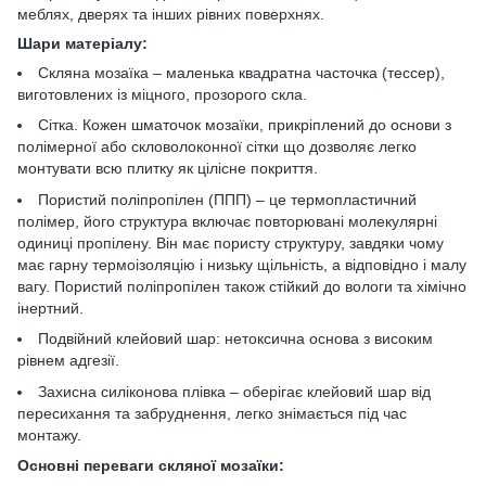
меблях, дверях та інших рівних поверхнях.
Шари матеріалу:
Скляна мозаїка – маленька квадратна часточка (тессер),
виготовлених із міцного, прозорого скла.
Сітка. Кожен шматочок мозаїки, прикріплений до основи з
полімерної або скловолоконної сітки що дозволяє легко
монтувати всю плитку як цілісне покриття.
Пористий поліпропілен (ППП) – це термопластичний
полімер, його структура включає повторювані молекулярні
одиниці пропілену. Він має пористу структуру, завдяки чому
має гарну термоізоляцію і низьку щільність, а відповідно і малу
вагу. Пористий поліпропілен також стійкий до вологи та хімічно
інертний.
Подвійний клейовий шар: нетоксична основа з високим
рівнем адгезії.
Захисна силіконова плівка – оберігає клейовий шар від
пересихання та забруднення, легко знімається під час
монтажу.
Основні переваги скляної мозаїки: