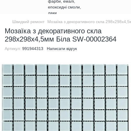
Швидкий ремонт
Мозаїка з декоративного скла 298х298х4,
Мозаїка з декоративного скла
298х298х4,5мм Біла SW-00002364
Артикул:
991944313
Написати відгук