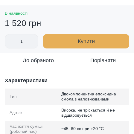
В наявності
1 520 грн
Купити
До обраного
Порівняти
Характеристики
Двокомпонентна епоксидна
Тип
смола з наповнювачами
Висока, не тріскається й не
Адгезія
відшаровується
Час життя суміші
~45–60 хв при +20 °C
(робочий час)