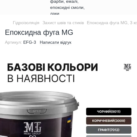
Гідроізоляція
Захист швів та стиків
Епоксидна фуга MG, 3 кг
Епоксидна фуга MG
Артикул:
EFG-3
Написати відгук