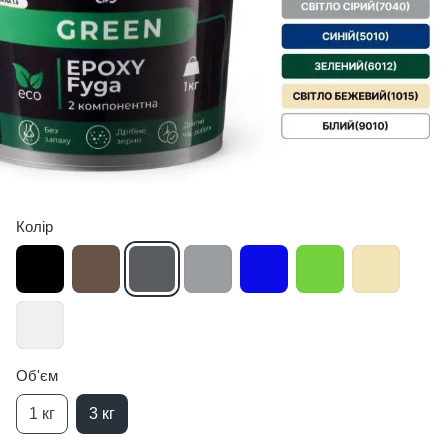
Колір
Об'єм
1 кг
3 кг