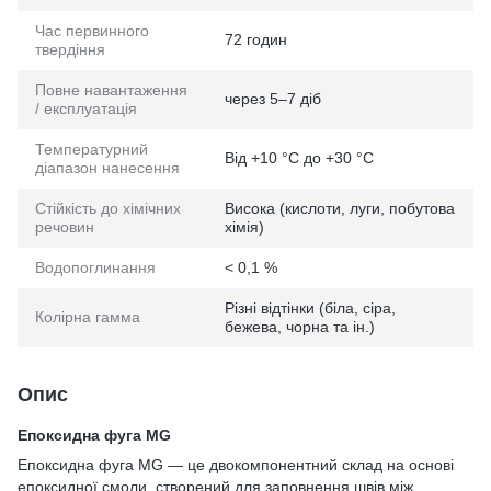
Час первинного
72 годин
твердіння
Повне навантаження
через 5–7 діб
/ експлуатація
Температурний
Від +10 °C до +30 °C
діапазон нанесення
Стійкість до хімічних
Висока (кислоти, луги, побутова
речовин
хімія)
Водопоглинання
< 0,1 %
Різні відтінки (біла, сіра,
Колірна гамма
бежева, чорна та ін.)
Опис
Епоксидна фуга MG
Епоксидна фуга MG — це двокомпонентний склад на основі
епоксидної смоли, створений для заповнення швів між