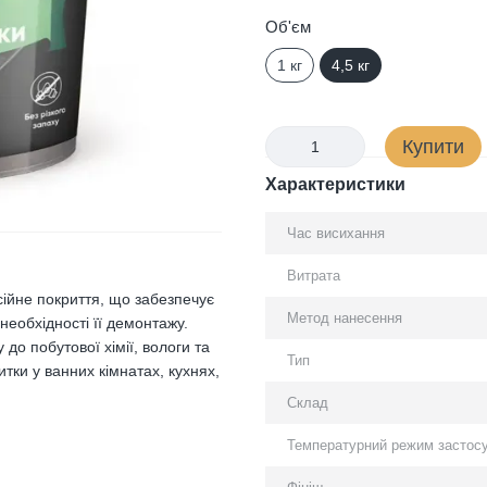
Об'єм
1 кг
4,5 кг
Купити
Характеристики
Час висихання
Витрата
йне покриття, що забезпечує
Метод нанесення
 необхідності її демонтажу.
до побутової хімії, вологи та
Тип
ки у ванних кімнатах, кухнях,
Склад
Температурний режим застос