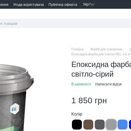
Укр
Рус
нення
Угода користувача
Публічна оферта
Головна
Фарби для поверхонь
Епоксидна фарба для плитки MG, 4.5 кг 
Епоксидна фарба
світло-сірий
В наявності
Написати відгук
1 850 грн
Колір