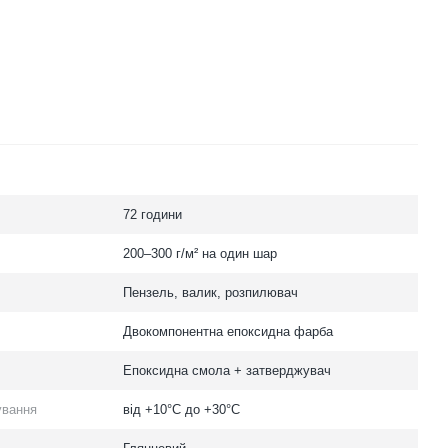
72 години
200–300 г/м² на один шар
Пензель, валик, розпилювач
Двокомпонентна епоксидна фарба
Епоксидна смола + затверджувач
ування
від +10°C до +30°C