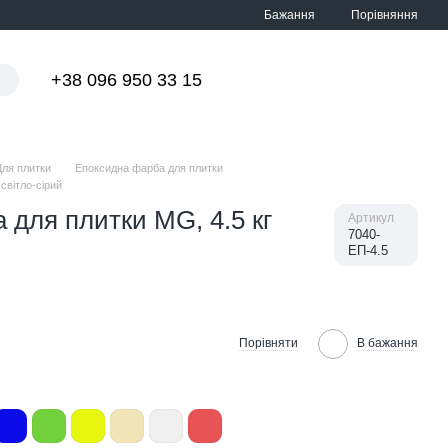
Порівняння
Бажання
+38 096 950 33 15
Мій кошик
Для плитки
Епоксидна фарба для плитки
світло-сірий
 для плитки MG, 4.5 кг
Артикул
7040-
ЕП-4.5
Порівняти
В бажання