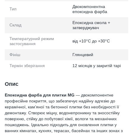
Двокомпонентна
Тип
епоксидна фарба
Епоксидна смола +
Склад
затверджувач
Температурний режим
від +10°C до +30°C
застосування
Фініш
Глянцевий
Термін зберігання
12 місяців у закритій тарі
Опис
Епоксидна фарба для плитки MG
— двокомпонентне
професійне покриття, що забезпечує надійну адгезію до
керамічної, кам’яної та бетонної плитки без необхідності її
демонтажу. Створює міцну, водонепроникну та зносостійку
поверхню, стійку до побутової хімії, вологи та механічних
пошкоджень. Ідеально підходить для оновлення плитки у
ванних кімнатах, кухнях, терасах, басейнах та інших зонах з