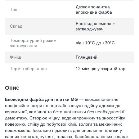
Двокомпонентна
Тип
епоксидна фарба
Епоксидна смола +
Склад
затверджувач
Температурний режим
від +10°C до +30°C
застосування
Фініш
Глянцевий
Термін зберігання
12 місяців у закритій тарі
Опис
Епоксидна фарба для плитки MG
— двокомпонентне
професійне покриття, що забезпечує надійну адгезію до
керамічної, кам’яної та бетонної плитки без необхідності її
демонтажу. Створює міцну, водонепроникну та зносостійку
поверхню, стійку до побутової хімії, вологи та механічних
пошкоджень. Ідеально підходить для оновлення плитки у
ванних кімнатах, кухнях, терасах, басейнах та інших зонах з