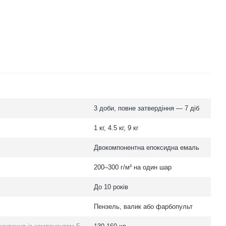
3 доби, повне затвердіння — 7 діб
1 кг, 4.5 кг, 9 кг
Двокомпонентна епоксидна емаль
200–300 г/м² на один шар
До 10 років
Пензель, валик або фарбопульт