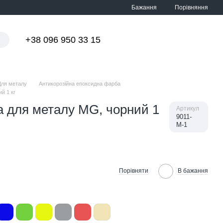
Порівняння
Бажання
+38 096 950 33 15
Мій кошик
Для металу
Антикорозійна епоксидна фарба
й 1 кг
 для металу MG, чорний 1
Артикул
9011-
М-1
Порівняти
В бажання