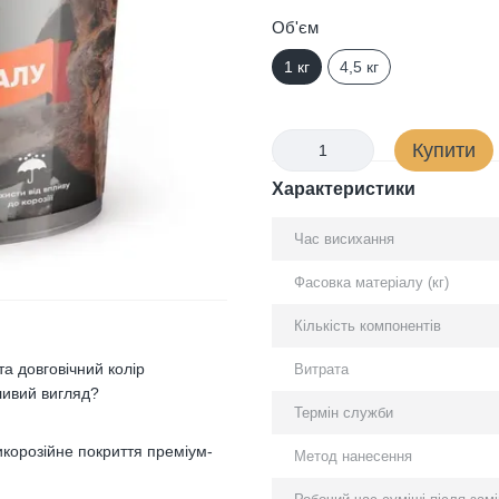
Об'єм
1 кг
4,5 кг
Купити
Характеристики
Час висихання
Фасовка матеріалу (кг)
Кількість компонентів
та довговічний колір
Витрата
ливий вигляд?
Термін служби
корозійне покриття преміум-
Метод нанесення