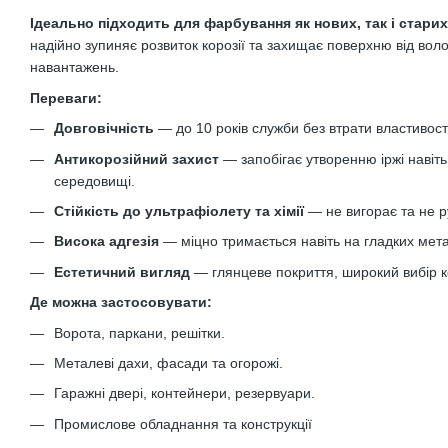
Ідеально підходить для фарбування як нових, так і стари
надійно зупиняє розвиток корозії та захищає поверхню від воло
навантажень.
Переваги:
Довговічність
— до 10 років служби без втрати властивост
Антикорозійний захист
— запобігає утворенню іржі навіт
середовищі.
Стійкість до ультрафіолету та хімії
— не вигорає та не р
Висока адгезія
— міцно тримається навіть на гладких мет
Естетичний вигляд
— глянцеве покриття, широкий вибір к
Де можна застосовувати:
Ворота, паркани, решітки.
Металеві дахи, фасади та огорожі.
Гаражні двері, контейнери, резервуари.
Промислове обладнання та конструкції