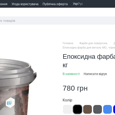
Укр
Рус
нення
Угода користувача
Публічна оферта
Головна
Фарби для поверхонь
Епоксидна фарба для металу MG, чорни
Епоксидна фарба
кг
В наявності
Написати відгук
780 грн
Колір