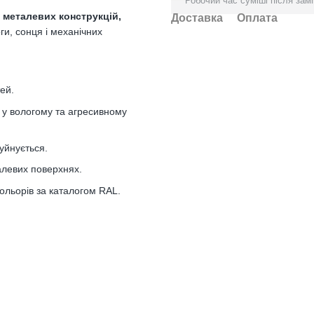
Робочий час суміші після зам
х металевих конструкцій,
Доставка
Оплата
ги, сонця і механічних
ей.
ь у вологому та агресивному
уйнується.
алевих поверхнях.
ольорів за каталогом RAL.