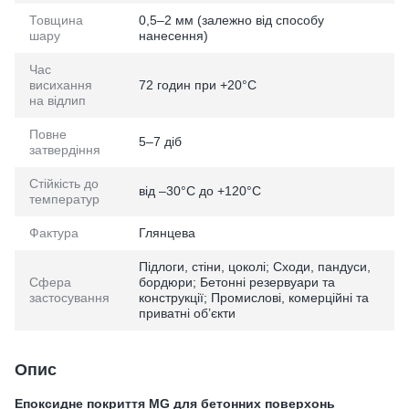
Товщина
0,5–2 мм (залежно від способу
шару
нанесення)
Час
висихання
72 годин при +20°C
на відлип
Повне
5–7 діб
затвердіння
Стійкість до
від –30°C до +120°C
температур
Фактура
Глянцева
Підлоги, стіни, цоколі; Сходи, пандуси,
Сфера
бордюри; Бетонні резервуари та
застосування
конструкції; Промислові, комерційні та
приватні об’єкти
Опис
Епоксидне покриття MG для бетонних поверхонь