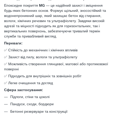
Епоксидне покриття
MG
— це надійний захист і зміцнення
будь-яких бетонних основ. Формує щільний, зносостійкий та
водонепроникний шар, який захищає бетон від стирання,
вологи, хімічних речовин та ультрафіолету. Завдяки високій
адгезії та міцності підходить як для горизонтальних, так і
вертикальних поверхонь, забезпечуючи тривалий термін
служби та привабливий вигляд.
Переваги:
✅ Стійкість до механічних і хімічних впливів
✅ Захист від пилу, вологи та ультрафіолету
✅ Можливість створення глянцевої, матової або протиковзкої
поверхні
✅ Підходить для внутрішніх та зовнішніх робіт
✅ Легке очищення та догляд
Сфера застосування:
Підлоги, стіни та цоколі
Пандуси, сходи, бордюри
Бетонні резервуари та конструкції