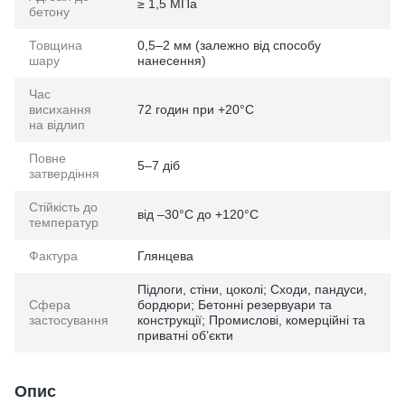
≥ 1,5 МПа
бетону
Товщина
0,5–2 мм (залежно від способу
шару
нанесення)
Час
висихання
72 годин при +20°C
на відлип
Повне
5–7 діб
затвердіння
Стійкість до
від –30°C до +120°C
температур
Фактура
Глянцева
Підлоги, стіни, цоколі; Сходи, пандуси,
Сфера
бордюри; Бетонні резервуари та
застосування
конструкції; Промислові, комерційні та
приватні об’єкти
Опис