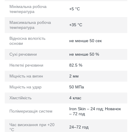
Мінімальна робоча
+5 °C
температура
Максимальна робоча
+35 °C
температура
Відносна вологість
не менше 50 сек
основи
Сухі речовини
не менше 50 %
Нелеткі речовини
82.5 %
Міцність на вигин
2 мм
Міцність на удар
50 МПа
Хімстійкість
4 клас
Iron Skin – 24 год; Новачок
Полімеризація систем
– 72 год
Час висихання при +20
24–72 год
°C