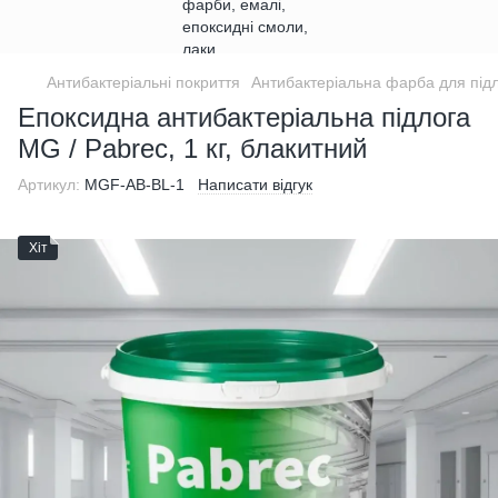
Антибактеріальні покриття
Антибактеріальна фарба для під
Епоксидна антибактеріальна підлога
MG / Pabrec, 1 кг, блакитний
Артикул:
MGF-AB-BL-1
Написати відгук
Хіт