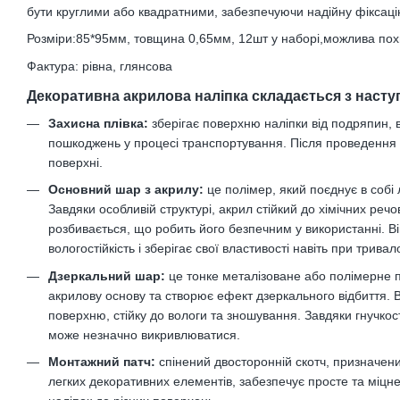
бути круглими або квадратними, забезпечуючи надійну фіксаці
Розміри:85*95мм, товщина 0,65мм, 12шт у наборі,можлива пох
Фактура: рівна, глянсова
Декоративна акрилова наліпка складається з насту
Захисна плівка:
зберігає поверхню наліпки від подряпин, в
пошкоджень у процесі транспортування. Після проведення 
поверхні.
Основний шар з акрилу:
це полімер, який поєднує в собі ле
Завдяки особливій структурі, акрил стійкий до хімічних речо
розбивається, що робить його безпечним у використанні. Ві
вологостійкість і зберігає свої властивості навіть при трива
Дзеркальний шар:
це тонке металізоване або полімерне п
акрилову основу та створює ефект дзеркального відбиття. В
поверхню, стійку до вологи та зношування. Завдяки гнучкос
може незначно викривлюватися.
Монтажний патч:
спінений двосторонній скотч, призначени
легких декоративних елементів, забезпечує просте та міц