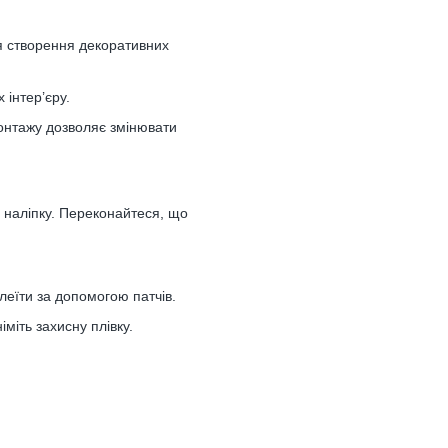
я створення декоративних
 інтер’єру.
онтажу дозволяє змінювати
у наліпку. Переконайтеся, що
леїти за допомогою патчів.
міть захисну плівку.