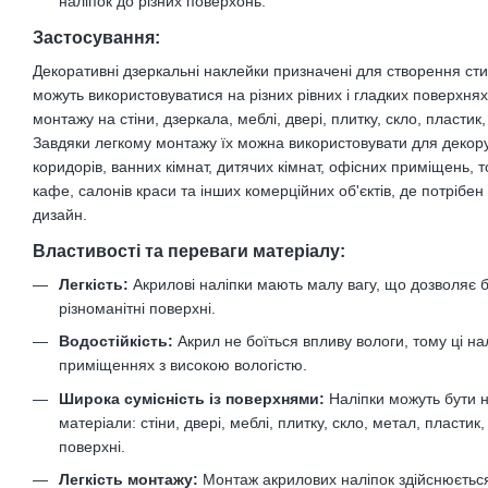
наліпок до різних поверхонь.
Застосування:
Декоративні дзеркальні наклейки призначені для створення стил
можуть використовуватися на різних рівних і гладких поверхнях
монтажу на стіни, дзеркала, меблі, двері, плитку, скло, пластик
Завдяки легкому монтажу їх можна використовувати для декору
коридорів, ванних кімнат, дитячих кімнат, офісних приміщень, т
кафе, салонів краси та інших комерційних об'єктів, де потрібен
дизайн.
Властивості та переваги матеріалу:
Легкість:
Акрилові наліпки мають малу вагу, що дозволяє б
різноманітні поверхні.
Водостійкість:
Акрил не боїться впливу вологи, тому ці н
приміщеннях з високою вологістю.
Широка сумісність із поверхнями:
Наліпки можуть бути н
матеріали: стіни, двері, меблі, плитку, скло, метал, пластик, 
поверхні.
Легкість монтажу:
Монтаж акрилових наліпок здійснюється