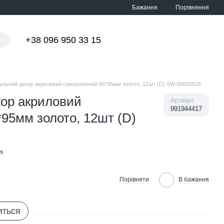
Порівняння
Бажання
+38 096 950 33 15
Мій кошик
альний декор акриловий самоклеючий 85*95мм золото, 12шт (D) SW-00002516
ор акриловий
Артикул
991944417
95мм золото, 12шт (D)
к
Порівняти
В бажання
иться