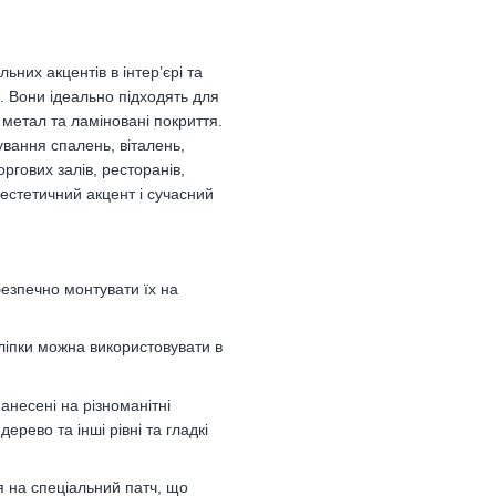
ьних акцентів в інтер’єрі та
. Вони ідеально підходять для
, метал та ламіновані покриття.
вання спалень, віталень,
оргових залів, ресторанів,
 естетичний акцент і сучасний
езпечно монтувати їх на
аліпки можна використовувати в
анесені на різноманітні
дерево та інші рівні та гладкі
 на спеціальний патч, що