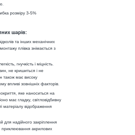
ю.
ибка розміру 3-5%
пних шарів:
ідколів та інших механічних
монтажу плівка знімається з
гкість, гнучкість і міцність.
вин, не кришиться і не
н також має високу
лому впливі зовнішніх факторів.
окриття, яке наноситься на
оно має гладку, світловідбивну
ті матеріалу відображення
й для надійного закріплення
не приклеювання акрилових