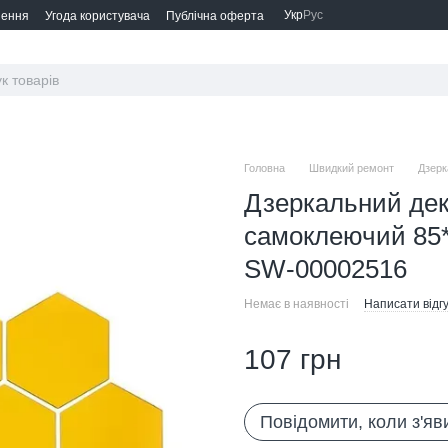
Укр
Рус
нення
Угода користувача
Публічна оферта
Головна
Швидкий ремонт
Дзерк
Дзеркальний дек
самоклеючий 85*
SW-00002516
Немає в наявності
Написати відгу
107 грн
Повідомити, коли з'яв