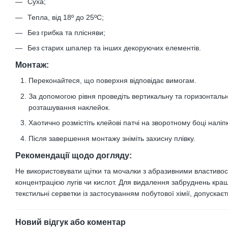
Суха;
Тепла, від 18º до 25ºС;
Без грибка та плісняви;
Без старих шпалер та інших декоруючих елементів.
Монтаж:
Переконайтеся, що поверхня відповідає вимогам.
За допомогою рівня проведіть вертикальну та горизонтальн
розташування наклейок.
Хаотично розмістіть клейові патчі на зворотному боці наліп
Після завершення монтажу зніміть захисну плівку.
Рекомендації щодо догляду:
Не використовувати щітки та мочалки з абразивними властивос
концентрацією лугів чи кислот. Для видалення забруднень кращ
текстильні серветки із застосуванням побутової хімії, допускаєть
Новий відгук або коментар