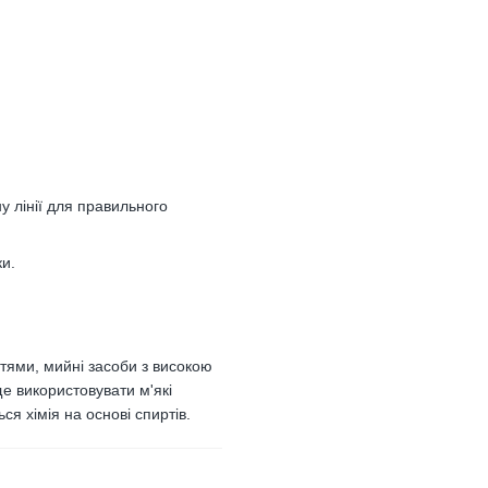
у лінії для правильного
ки.
тями, мийні засоби з високою
е використовувати м'які
ся хімія на основі спиртів.