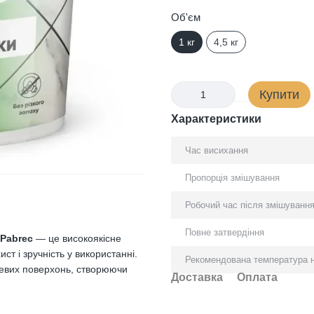
Об'єм
1 кг
4,5 кг
Купити
Характеристики
Час висихання
Пропорція змішування
Робочий час після змішуванн
Повне затвердіння
Pabrec
— це високоякісне
ст і зручність у використанні.
Рекомендована температура 
левих поверхонь, створюючи
Доставка
Оплата