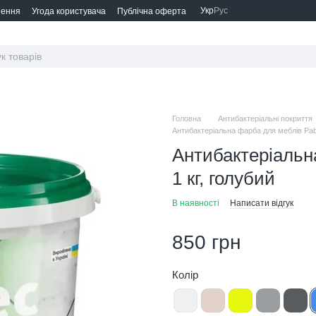
Укр
Рус
нення
Угода користувача
Публічна оферта
Головна
Антибактеріальні покриття
Антибактеріальна фарба для меблів Pabr
Антибактеріальн
1 кг, голубий
В наявності
Написати відгук
850 грн
Колір