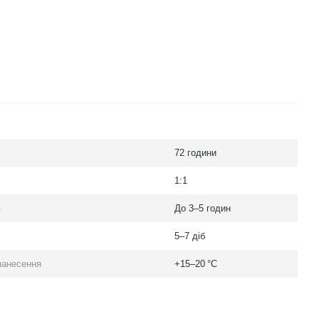
72 години
1:1
я
До 3–5 годин
5–7 діб
нанесення
+15–20 °C