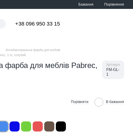
Порівняння
Бажання
+38 096 950 33 15
Мій кошик
Антибактеріальна фарба для меблів
ec, 1 кг, голубий
а фарба для меблів Pabrec,
Артикул
FM-GL-
1
Порівняти
В бажання