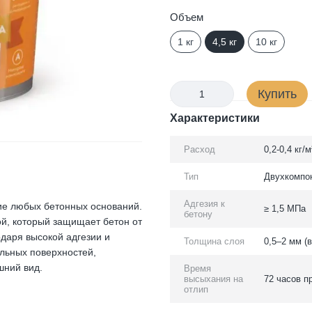
Объем
1 кг
4,5 кг
10 кг
Купить
Характеристики
Расход
0,2-0,4 кг/
Тип
Двухкомпон
Адгезия к
ие любых бетонных оснований.
≥ 1,5 МПа
бетону
й, который защищает бетон от
одаря высокой адгезии и
Толщина слоя
0,5–2 мм (
альных поверхностей,
шний вид.
Время
высыхания на
72 часов п
отлип