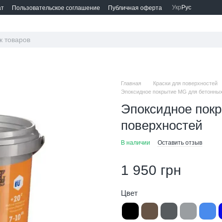
Укр
Рус
ат
Пользовательское соглашение
Публичная оферта
Главная
Краски для поверхностей
Эпоксидное покрытие MG для бетонных 
Эпоксидное пок
поверхностей
В наличии
Оставить отзыв
1 950 грн
Цвет