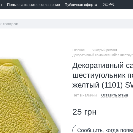
Укр
Рус
ат
Пользовательское соглашение
Публичная оферта
Главная
Быстрый ремонт
Декоративный самоклеящийся шестиуго
Декоративный с
шестиугольник п
желтый (1101) S
Нет в наличии
Оставить отзыв
25 грн
Сообщить, когда появ