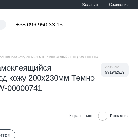
Сравнение
Желания
+38 096 950 33 15
Мой заказ
льник под кожу 200x230мм Темно желтый (1101) SW-00000741
амоклеящийся
Артикул
991942929
од кожу 200x230мм Темно
W-00000741
К сравнению
В желания
ится