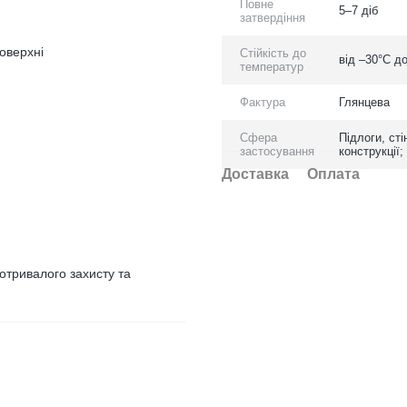
Повне
5–7 діб
затвердіння
оверхні
Стійкість до
від –30°C д
температур
Фактура
Глянцева
Сфера
Підлоги, ст
застосування
конструкції;
Доставка
Оплата
отривалого захисту та