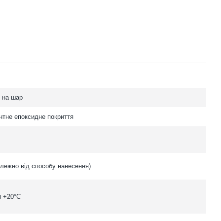
² на шар
тне епоксидне покриття
алежно від способу нанесення)
и +20°C