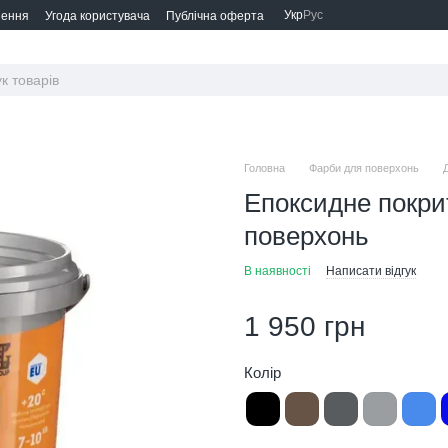
Укр
Рус
нення
Угода користувача
Публічна оферта
Головна
Фарби для поверхонь
Епоксидне покри
поверхонь
В наявності
Написати відгук
1 950 грн
Колір