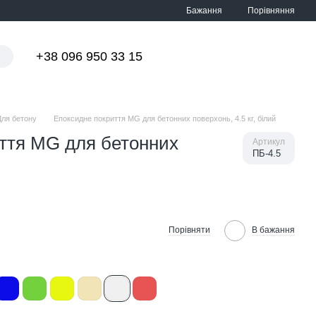
Порівняння
Бажання
+38 096 950 33 15
Мій кошик
Для бетону
Епоксидне покриття MG для бетонних поверхонь, 4.5 кг, білий
ття MG для бетонних
Артикул
ПБ-4.5
Порівняти
В бажання