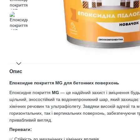
Опис
Епоксидне покриття MG для бетонних поверхонь
Епоксидне покриття
MG
— це надійний захист і зміцнення буд
щільний, зносостійкий та водонепроникний шар, який захищає б
хімічних речовин та ультрафіолету. Завдяки високій адгезії та м
горизонтальних, так і вертикальних поверхонь, забезпечуючи т
привабливий вигляд.
Переваги:
✅ Стійкість до механічних і хімічних впливів