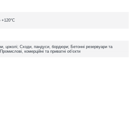
о +120°C
іни, цоколі; Сходи, пандуси, бордюри; Бетонні резервуари та
 Промислові, комерційні та приватні об’єкти