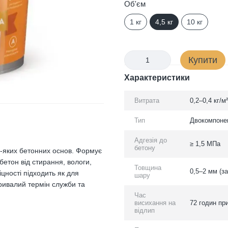
Об'єм
1 кг
4,5 кг
10 кг
Купити
Характеристики
Витрата
0,2–0,4 кг/м
Тип
Двокомпонен
Адгезія до
≥ 1,5 МПа
бетону
ь-яких бетонних основ. Формує
етон від стирання, вологи,
Товщина
0,5–2 мм (з
іцності підходить як для
шару
ривалий термін служби та
Час
висихання на
72 годин пр
відлип