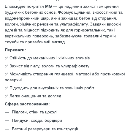
Епоксидне покриття
MG
— це надійний захист і зміцнення
будь-яких бетонних основ. Формує щільний, зносостійкий та
водонепроникний шар, який захищає бетон від стирання,
вологи, хімічних речовин та ультрафіолету. Завдяки високій
адгезії та міцності підходить як для горизонтальних, так і
вертикальних поверхонь, забезпечуючи тривалий термін
служби та привабливий вигляд.
Переваги:
✅ Стійкість до механічних і хімічних впливів
✅ Захист від пилу, вологи та ультрафіолету
✅ Можливість створення глянцевої, матової або протиковзкої
поверхні
✅ Підходить для внутрішніх та зовнішніх робіт
✅ Легке очищення та догляд
Сфера застосування:
Підлоги, стіни та цоколі
Пандуси, сходи, бордюри
Бетонні резервуари та конструкції