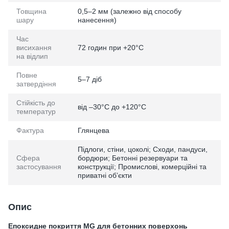
Товщина
0,5–2 мм (залежно від способу
шару
нанесення)
Час
висихання
72 годин при +20°C
на відлип
Повне
5–7 діб
затвердіння
Стійкість до
від –30°C до +120°C
температур
Фактура
Глянцева
Підлоги, стіни, цоколі; Сходи, пандуси,
Сфера
бордюри; Бетонні резервуари та
застосування
конструкції; Промислові, комерційні та
приватні об’єкти
Опис
Епоксидне покриття MG для бетонних поверхонь