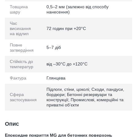
Товщина
0,5–2 мм (залежно від способу
шару
нанесення)
Час
висихання
72 годин при +20°C
на відлип
Повне
5–7 діб
затвердіння
Стійкість до
від –30°C до +120°C
температур
Фактура
Глянцева
Підлоги, стіни, цоколі; Сходи, пандуси,
Сфера
бордюри; Бетонні резервуари та
застосування
конструкції; Промислові, комерційні та
приватні об’єкти
Опис
Епоксидне покриття MG для бетонних поверхонь