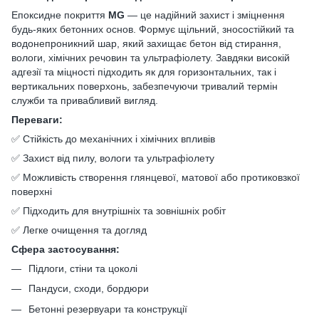
Епоксидне покриття
MG
— це надійний захист і зміцнення
будь-яких бетонних основ. Формує щільний, зносостійкий та
водонепроникний шар, який захищає бетон від стирання,
вологи, хімічних речовин та ультрафіолету. Завдяки високій
адгезії та міцності підходить як для горизонтальних, так і
вертикальних поверхонь, забезпечуючи тривалий термін
служби та привабливий вигляд.
Переваги:
✅ Стійкість до механічних і хімічних впливів
✅ Захист від пилу, вологи та ультрафіолету
✅ Можливість створення глянцевої, матової або протиковзкої
поверхні
✅ Підходить для внутрішніх та зовнішніх робіт
✅ Легке очищення та догляд
Сфера застосування:
Підлоги, стіни та цоколі
Пандуси, сходи, бордюри
Бетонні резервуари та конструкції